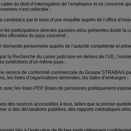
cadre du droit d’interrogation de l’employeur et ne concerne qu
rsonnes n’est collectée ;
a candidat.e par le biais d’une enquête auprès de l’office d’insp
rifier les participations directes passées et/ou présentes du/de la
es officielles du pays concerné ;
sur demande personnelle auprès de l’autorité compétente et présen
e par la Recherche du casier judiciaire en dehors de l’UE, l’exis
 les juridictions d’un même pays ;
par le service de conformité commerciale du Groupe STRABAG par 
ns, les listes d’organisations terroristes, les listes d’embargos ;
raison avec les listes PEP (listes de personnes politiquement ex
 dans des sources accessibles à tous, telles que la presse quotid
iner si des déclarations publiées, des rapports médiatiques et/
nnés liés à l’exécution de tâches particulièrement confidentiel