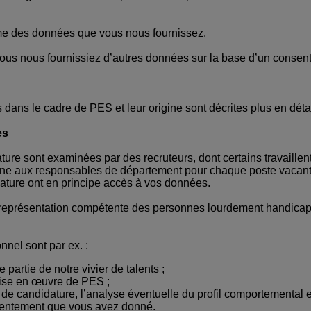
me des données que vous nous fournissez.
 vous nous fournissiez d’autres données sur la base d’un conse
ans le cadre de PES et leur origine sont décrites plus en détai
es
re sont examinées par des recruteurs, dont certains travaillent
terne aux responsables de département pour chaque poste vaca
ature ont en principe accès à vos données.
représentation compétente des personnes lourdement handicapée
nel sont par ex. :
partie de notre vivier de talents ;
ise en œuvre de PES ;
 de candidature, l’analyse éventuelle du profil comportemental e
nsentement que vous avez donné.