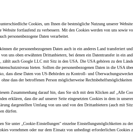
e protection des données s’applique dans toute l’Union europé
les dispositions pertinentes en matière de protection des donn
unterschiedliche Cookies, um Ihnen die best­mögliche Nutzung unserer Website
le biais de la directive du groupe « Protection des données », l
 Website fortlaufend zu verbessern. Mit den Cookies werden von uns sowie vo
ard du groupe à respecter en matière de protection des données
auch personenbezogene Daten verarbeitet.
nt qu’employeurs et responsables du traitement des données pe
önnen die personenbezogenen Daten auch in ein anderes Land transferiert und 
nnées et à les informer de leurs droits en vertu du RGPD. Dans
von uns oben erwähnten Drittanbietern, bei denen ein Datentransfer in ein an
e. En outre, nous vous informons par la présente de vos droits g
es »).
nn, zählt auch Google LLC mit Sitz in den USA. Die USA gehören zu den Lände
atenschutzniveau bieten. Sollten die personenbezogenen Daten in die USA übe
siko, dass diese Daten von US-Behörden zu Kontroll- und Überwachungszwecken
 ohne dass der betroffenen Person möglicherweise Rechtsbehelfsmöglichkeiten 
ticle 4, point 7, du RGPD, est la société du groupe auprès de l
diesem Zusammenhang darauf hin, dass Sie sich mit dem Klicken auf „Alle Coo
sonnelles par nos soins ou à la protection des données en génér
anden erklären, dass die auf unserer Seite eingesetzten Cookies in dem in unsere
lärung dargestellten Umfang von uns und von den Drittanbietern (auch mit Sit
en dürfen.
en Sie unter „Cookie-Einstellungen“ einzelne Einstellungsmöglichkeiten zu de
titude à occuper le poste proposé (ou, le cas échéant, d’autres
ookies vornehmen oder nur dem Einsatz von unbedingt erforderlichen Cookies 
 une relation de travail. Ce traitement de vos données personnell