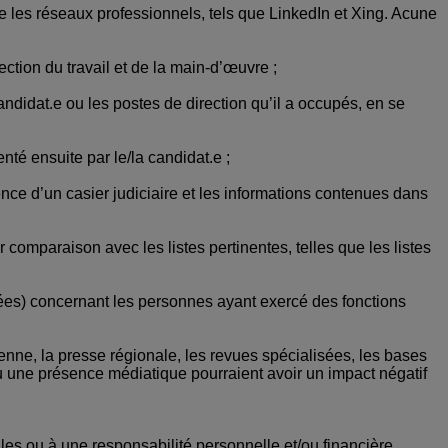
e les réseaux professionnels, tels que LinkedIn et Xing. Acune
ection du travail et de la main-d’œuvre ;
 candidat.e ou les postes de direction qu’il a occupés, en se
té ensuite par le/la candidat.e ;
tence d’un casier judiciaire et les informations contenues dans
comparaison avec les listes pertinentes, telles que les listes
posées) concernant les personnes ayant exercé des fonctions
ienne, la presse régionale, les revues spécialisées, les bases
ou une présence médiatique pourraient avoir un impact négatif
les ou à une responsabilité personnelle et/ou financière.