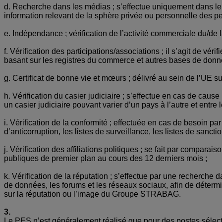
d. Recherche dans les médias ; s’effectue uniquement dans le 
information relevant de la sphère privée ou personnelle des pe
e. Indépendance ; vérification de l’activité commerciale du/de l
f. Vérification des participations/associations ; il s’agit de vé
basant sur les registres du commerce et autres bases de donné
g. Certificat de bonne vie et mœurs ; délivré au sein de l’UE 
h. Vérification du casier judiciaire ; s’effectue en cas de caus
un casier judiciaire pouvant varier d’un pays à l’autre et entre
i. Vérification de la conformité ; effectuée en cas de besoin 
d’anticorruption, les listes de surveillance, les listes de sanctio
j. Vérification des affiliations politiques ; se fait par compa
publiques de premier plan au cours des 12 derniers mois ;
k. Vérification de la réputation ; s’effectue par une recherche
de données, les forums et les réseaux sociaux, afin de déterm
sur la réputation ou l’image du Groupe STRABAG.
3.
Le PES n’est généralement réalisé que pour des postes sélectio