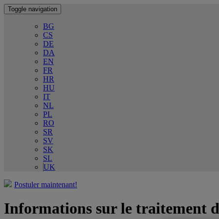
Toggle navigation
BG
CS
DE
DA
EN
FR
HR
HU
IT
NL
PL
RO
SR
SV
SK
SL
UK
Postuler maintenant!
Informations sur le traitement d