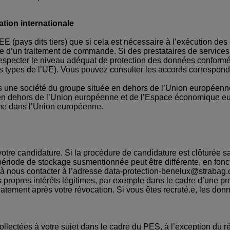
tion internationale
(pays dits tiers) que si cela est nécessaire à l’exécution des c
e d’un traitement de commande. Si des prestataires de services 
 respecter le niveau adéquat de protection des données confor
es types de l’UE). Vous pouvez consulter les accords correspon
ns une société du groupe située en dehors de l’Union europée
e en dehors de l’Union européenne et de l’Espace économique 
me dans l’Union européenne.
votre candidature. Si la procédure de candidature est clôturée
ériode de stockage susmentionnée peut être différente, en fonc
s à nous contacter à l’adresse data-protection-benelux@strabag
propres intérêts légitimes, par exemple dans le cadre d’une pro
tement après votre révocation. Si vous êtes recruté.e, les donn
llectées à votre sujet dans le cadre du PES, à l’exception du r